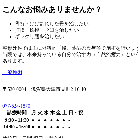
こんなお悩みありませんか？
骨折・ひび割れした骨を治したい
打撲・捻挫・脱臼を治したい
ギックリ腰を治したい
整形外科では主に外科的手段、薬品の投与等で施術を行いま
当院では、本来持っている自分で治す力（自然治癒力）とい
あります。
一般施術
〒520-0004 滋賀県大津市見世2-10-10
077-524-1870
診療時間
月
火
水
木
金
土
日・祝
9:30 - 11:30
●
●
●
●
●
●
-
14:00 - 16:00
●
●
●
●
●
-
-